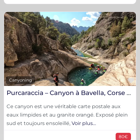
F
Canyoning
Purcaraccia – Canyon à Bavella, Corse du Sud
Ce canyon est une véritable carte postale aux
eaux limpides et au granite orangé. Exposé plein
sud et toujours ensoleillé,
Voir plus…
80€