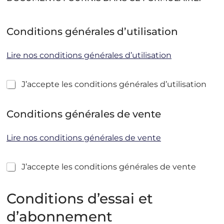
a
l
e
Conditions générales d’utilisation
o
u
e
Lire nos conditions générales d’utilisation
n
C
J’accepte les conditions générales d’utilisation
o
n
d
Conditions générales de vente
i
t
Lire nos conditions générales de vente
i
o
n
C
J’accepte les conditions générales de vente
s
o
g
n
é
d
Conditions d’essai et
n
i
é
d’abonnement
t
r
i