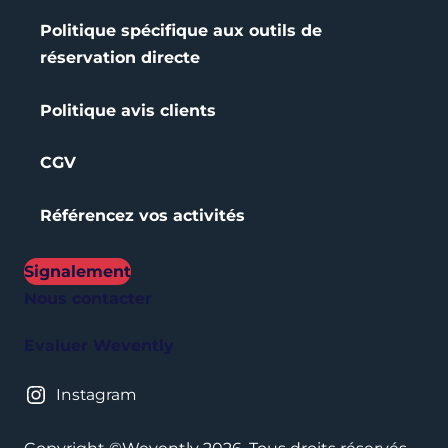
d
'
Politique spécifique aux outils de
a
réservation directe
b
o
n
Politique avis clients
n
e
m
CGV
e
n
t
Référencez vos activités
d
e
W
Signalement
e
Nous contacter
v
e
Evaluer Wevently
n
t
l
Instagram
y
.
f