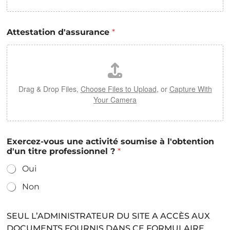
Attestation d'assurance
*
Drag & Drop Files,
Choose Files to Upload
, or
Capture With
Your Camera
Exercez-vous une activité soumise à l'obtention
d'un titre professionnel ?
*
Oui
Non
l
é
SEUL L’ADMINISTRATEUR DU SITE A ACCÈS AUX
g
DOCUMENTS FOURNIS DANS CE FORMULAIRE.