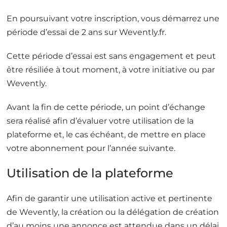
a
o
l
n
En poursuivant votre inscription, vous démarrez une
e
s
s
période d’essai de 2 ans sur Wevently.fr.
g
d
é
'
Cette période d’essai est sans engagement et peut
n
u
é
t
être résiliée à tout moment, à votre initiative ou par
r
i
Wevently.
a
l
l
i
e
Avant la fin de cette période, un point d’échange
s
s
a
sera réalisé afin d’évaluer votre utilisation de la
d
t
e
plateforme et, le cas échéant, de mettre en place
i
v
o
votre abonnement pour l’année suivante.
e
n
n
*
Utilisation de la plateforme
t
e
*
Afin de garantir une utilisation active et pertinente
de Wevently, la création ou la délégation de création
d’au moins une annonce est attendue dans un délai