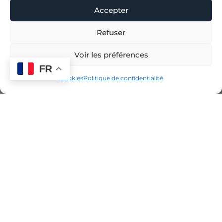
Accepter
Refuser
Voir la carte
Voir les préférences
FR
Cookies
Politique de confidentialité