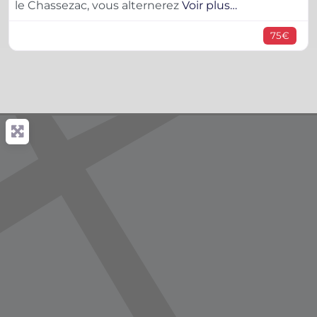
le Chassezac, vous alternerez
Voir plus…
75€