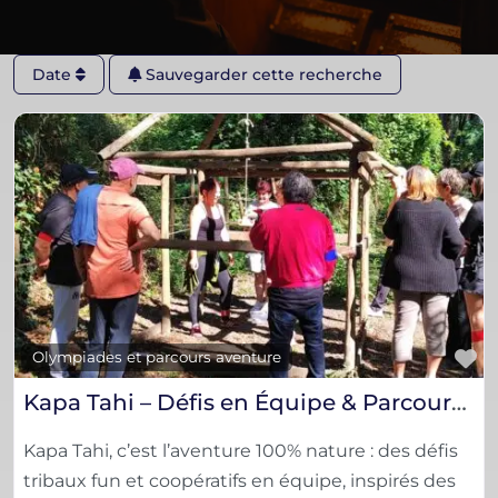
Date
Sauvegarder cette recherche
F
Olympiades et parcours aventure
Kapa Tahi – Défis en Équipe & Parcours Tribaux en Pleine Nature
Kapa Tahi, c’est l’aventure 100% nature : des défis
tribaux fun et coopératifs en équipe, inspirés des