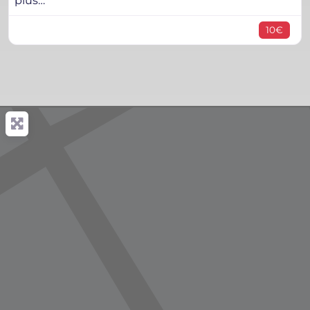
plus…
10€