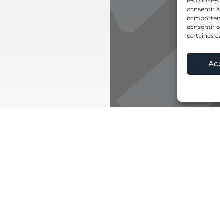
les cookies
consentir à
comportemen
consentir o
certaines c
Ac