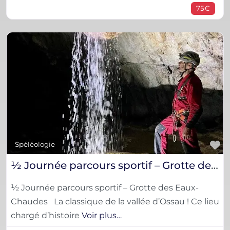
75€
F
Spéléologie
½ Journée parcours sportif – Grotte des Eaux-Chaudes
½ Journée parcours sportif – Grotte des Eaux-
Chaudes La classique de la vallée d’Ossau ! Ce lieu
chargé d’histoire
Voir plus…