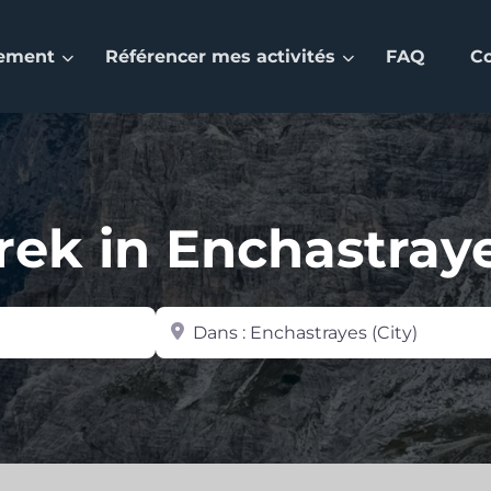
nement
Référencer mes activités
FAQ
C
rek in Enchastray
Zone