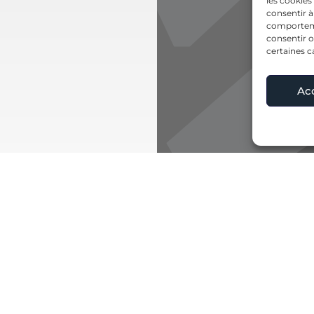
les cookies
consentir à
comportemen
consentir o
certaines c
Ac