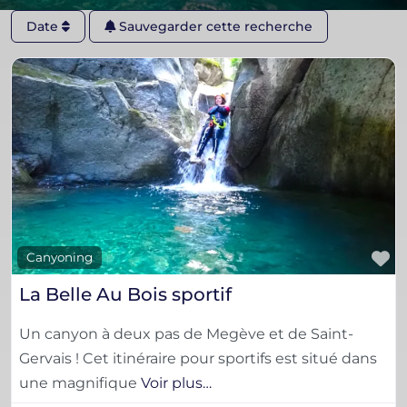
Date
Sauvegarder cette recherche
F
Canyoning
La Belle Au Bois sportif
Un canyon à deux pas de Megève et de Saint-
Gervais ! Cet itinéraire pour sportifs est situé dans
une magnifique
Voir plus…