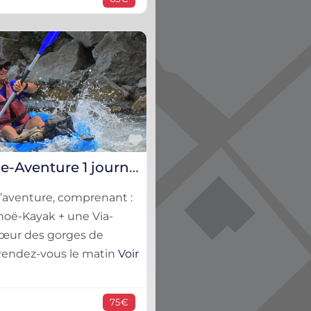
Favorite
Challenge-Aventure 1 journée
d’aventure, comprenant :
oë-Kayak + une Via-
 cœur des gorges de
 Rendez-vous le matin
Voir
75€