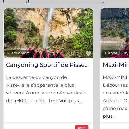
Favorite
Canyoning
Canoë / Kay
Canyoning Sportif de Pissevielle
Maxi-Min
La descente du canyon de
MAXI-MINI
Pissevielle s’apparente le plus
Découvrez 
souvent à une randonnée verticale
en canoë-k
de 4H00, en effet il est
Voir plus…
Ardèche Out
d’une maxi
plus…
65€