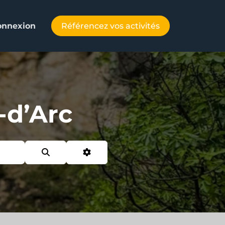
Référencez vos activités
onnexion
-d’Arc
Search
Advanced Filters