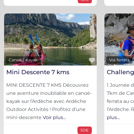
Favorite
Canoë / Kayak
Via ferrata
Mini Descente 7 kms
MINI DESCENTE 7 KMS Découvrez
1 Journée 
une aventure inoubliable en canoë-
7km de Can
kayak sur l’Ardèche avec Ardèche
ferrata au
Outdoor Activités ! Profitez d’une
l’Ardèche.
mini-descente
Voir plus…
plus…
50€