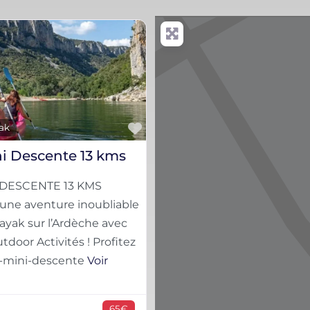
Favorite
ak
i Descente 13 kms
 DESCENTE 13 KMS
une aventure inoubliable
ayak sur l’Ardèche avec
door Activités ! Profitez
-mini-descente
Voir
65€