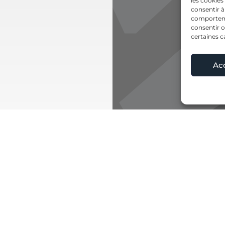
les cookies
consentir à
comportemen
consentir o
certaines c
Ac