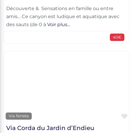
Découverte & Sensations en famille ou entre
amis… Ce canyon est ludique et aquatique avec
des sauts (de 0 à
Voir plus…
40€
F
Via ferrata
Via Corda du Jardin d’Endieu