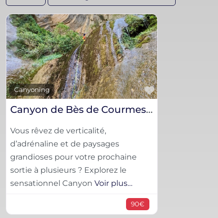
Favorite
Canyoning
Canyon de Bès de Courmes / Gorges du Loup | Canyoning en Provence – Aïgana
Vous rêvez de verticalité,
d’adrénaline et de paysages
grandioses pour votre prochaine
sortie à plusieurs ? Explorez le
sensationnel Canyon
Voir plus…
90€