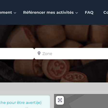
nement
Référencer mes activités
FAQ
C
Zone
he pour être averti(e)