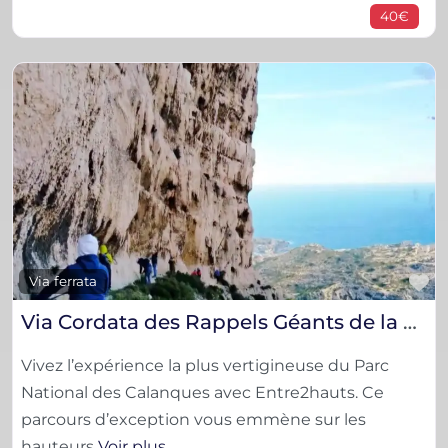
40€
F
Via ferrata
Via Cordata des Rappels Géants de la Grotte de l’Ermite
Vivez l’expérience la plus vertigineuse du Parc
National des Calanques avec Entre2hauts. Ce
parcours d’exception vous emmène sur les
hauteurs
Voir plus…