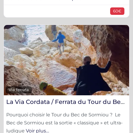
60€
F
Via ferrata
La Via Cordata / Ferrata du Tour du Bec de Sormiou
Pourquoi choisir le Tour du Bec de Sormiou ? ​ Le
Bec de Sormiou est la sortie « classique » et ultra-
ludique
Voir plus…