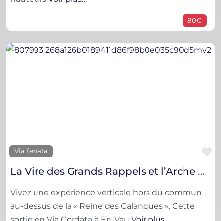
80€
F
Via ferrata
La Vire des Grands Rappels et l’Arche de Castelvieil
Vivez une expérience verticale hors du commun
au-dessus de la « Reine des Calanques ». Cette
sortie en Via Cordata à En-Vau
Voir plus…