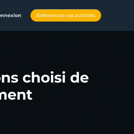
Référencez vos activités
onnexion
ns choisi de
ement