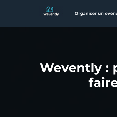
Organiser un évé
Wevently : 
fair