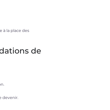
e à la place des
ndations de
on.
e devenir.