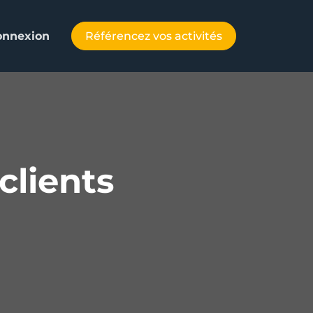
Référencez vos activités
onnexion
clients