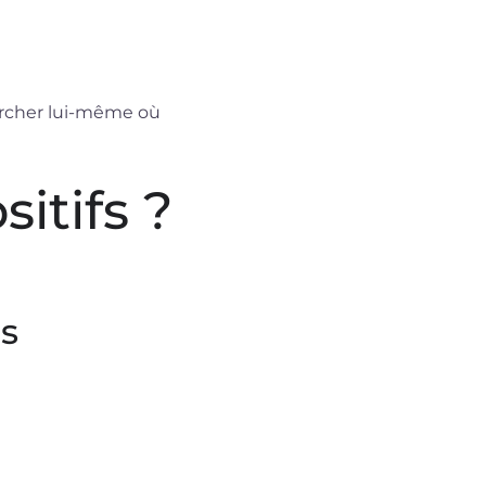
hercher lui-même où
itifs ?
s