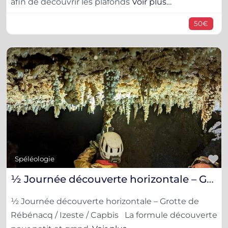
afin de découvrir les plafonds
Voir plus…
50€
F
Spéléologie
½ Journée découverte horizontale – Grotte de Rébénacq / Izeste / Capbis
½ Journée découverte horizontale – Grotte de
Rébénacq / Izeste / Capbis La formule découverte