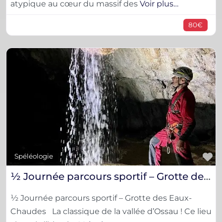
atypique au cœur du massif des
Voir plus…
80€
F
Spéléologie
½ Journée parcours sportif – Grotte des Eaux-Chaudes
½ Journée parcours sportif – Grotte des Eaux-
Chaudes La classique de la vallée d’Ossau ! Ce lieu