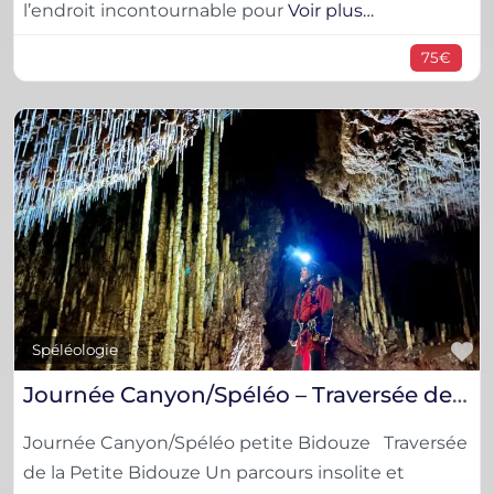
l’endroit incontournable pour
Voir plus…
75€
F
Spéléologie
Journée Canyon/Spéléo – Traversée de la petite Bidouze
Journée Canyon/Spéléo petite Bidouze Traversée
de la Petite Bidouze Un parcours insolite et