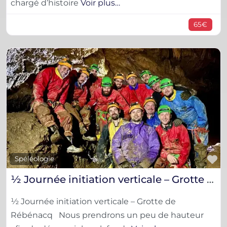
chargé d’histoire
Voir plus…
65€
F
Spéléologie
½ Journée initiation verticale – Grotte de Rébénacq
½ Journée initiation verticale – Grotte de
Rébénacq Nous prendrons un peu de hauteur