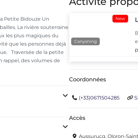
Activité propo
New
a Petite Bidouze Un
illes. La rivière souterraine
B
eux les plus magiques du
e
Canyoning
tivité que les personnes déjà
p
que. Traversée de la petite
n rappel, des volumes de
Coordonnées
(+33)0671504285
S
Accès
Aussurucq, Oloron-Saint