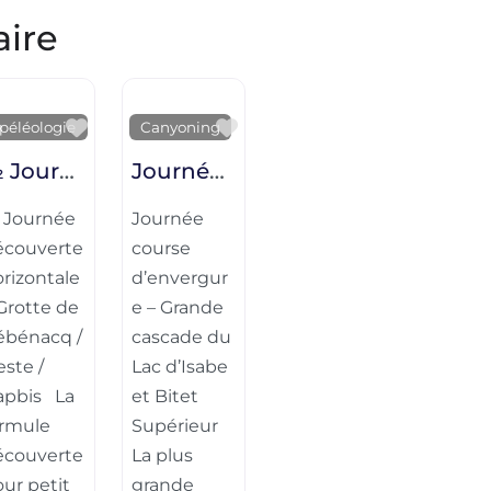
aire
ite
Favorite
Favorite
péléologie
Canyoning
½ Journée découverte horizontale – Grotte de Rébénacq / Izeste / Capbis
Journée course d’envergure – Grande cascade du Lac d’Isabe et Bitet Supérieur
 Journée
Journée
écouverte
course
rizontale
d’envergur
Grotte de
e – Grande
ébénacq /
cascade du
este /
Lac d’Isabe
apbis La
et Bitet
ormule
Supérieur
écouverte
La plus
ur petit
grande