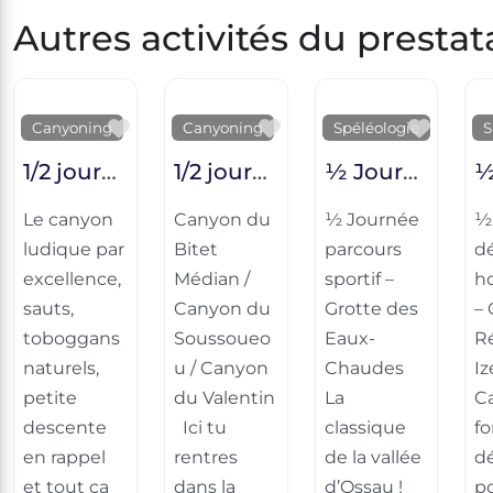
Autres activités du prestat
Favorite
Favorite
Favor
Canyoning
Canyoning
Spéléologie
S
1/2 journée découverte – Canyon du Bious
1/2 journée parcours sportif – Canyon du Bitet Médian / Canyon du Soussoueou / Canyon du Valentin
½ Journée parcours sportif – Grotte des Eaux-Chaudes
Le canyon
Canyon du
½ Journée
½
ludique par
Bitet
parcours
d
excellence,
Médian /
sportif –
ho
sauts,
Canyon du
Grotte des
– 
toboggans
Soussoueo
Eaux-
R
naturels,
u / Canyon
Chaudes
Iz
petite
du Valentin
La
C
descente
Ici tu
classique
f
en rappel
rentres
de la vallée
d
et tout ça
dans la
d’Ossau !
po