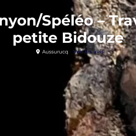
nyon/Spéléo – Trav
petite Bidouze
Aussurucq
Voir les avis