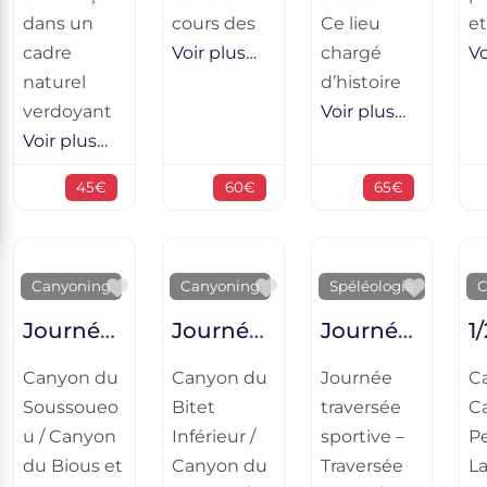
dans un
cours des
Ce lieu
et
cadre
Voir plus…
chargé
Vo
naturel
d’histoire
verdoyant
Voir plus…
Voir plus…
45€
60€
65€
Favorite
Favorite
Favor
Canyoning
Canyoning
Spéléologie
C
Journée initiation sportive – Canyon du Soussoueou / Canyon du Bious et Canceigt
Journée parcours sportif – Canyon du Bitet Inférieur / Canyon du Saugué / Canyon du Valentin
Journée traversée sportive – Traversée Hayau/Bouhadère
Canyon du
Canyon du
Journée
C
Soussoueo
Bitet
traversée
Ca
u / Canyon
Inférieur /
sportive –
Pe
du Bious et
Canyon du
Traversée
L