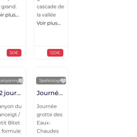
 grand.
cascade de
ir plus…
la vallée
Voir plus…
50€
120€
ite
Favorite
Favorite
anyoning
Spéléologie
1/2 journée initiation sportive – Canyon du Canceigt / Petit Bitet
Journée grotte des Eaux-Chaudes
anyon du
Journée
nceigt /
grotte des
tit Bitet
Eaux-
a formule
Chaudes