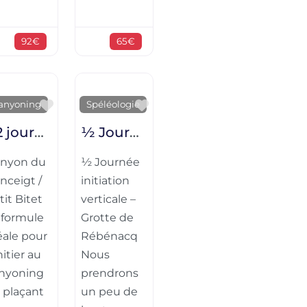
92€
65€
te
Favorite
Favorite
anyoning
Spéléologie
1/2 journée initiation sportive – Canyon du Canceigt / Petit Bitet
½ Journée initiation verticale – Grotte de Rébénacq
nyon du
½ Journée
nceigt /
initiation
tit Bitet
verticale –
 formule
Grotte de
éale pour
Rébénacq
nitier au
Nous
nyoning
prendrons
 plaçant
un peu de