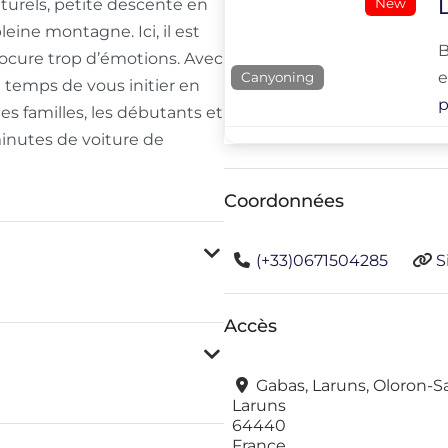
New
turels, petite descente en
eine montagne. Ici, il est
B
procure trop d’émotions. Avec
e
Canyoning
 temps de vous initier en
p
es familles, les débutants et
inutes de voiture de
Coordonnées
(+33)0671504285
S
Accès
Gabas, Laruns, Oloron-S
Laruns
64440
France