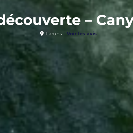
 découverte – Can
Laruns
Voir les avis