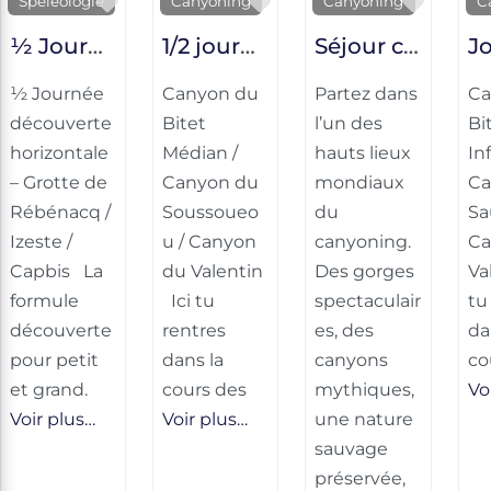
Favorite
Favorite
Favori
Spéléologie
Canyoning
Canyoning
C
½ Journée découverte horizontale – Grotte de Rébénacq / Izeste / Capbis
1/2 journée parcours sportif – Canyon du Bitet Médian / Canyon du Soussoueou / Canyon du Valentin
Séjour canyoning – Sierra de Guara (Aragon)
½ Journée
Canyon du
Partez dans
Ca
découverte
Bitet
l’un des
Bi
horizontale
Médian /
hauts lieux
Inf
– Grotte de
Canyon du
mondiaux
Ca
Rébénacq /
Soussoueo
du
Sa
Izeste /
u / Canyon
canyoning.
Ca
Capbis La
du Valentin
Des gorges
Va
formule
Ici tu
spectaculair
tu
découverte
rentres
es, des
da
pour petit
dans la
canyons
co
et grand.
cours des
mythiques,
Vo
Voir plus…
Voir plus…
une nature
sauvage
préservée,