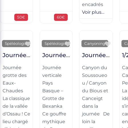
encadrés
Voir plus…
50€
60€
Favorite
Favorite
Favori
Spéléologie
Spéléologie
Canyoning
C
Journée grotte des Eaux-Chaudes
Journée verticale Pays Basque – Grotte de Bexanka
Journée initiation sportive – Canyon du Soussoueou / Canyon du Bious et Canceigt
Journée
Journée
Canyon du
Ca
grotte des
verticale
Soussoueo
Ca
Eaux-
Pays
u / Canyon
Pe
Chaudes
Basque –
du Bious et
La
La classique
Grotte de
Canceigt
id
de la vallée
Bexanka
dans la
s’i
d’Ossau ! Ce
Ce gouffre
journée De
ca
lieu chargé
mythique
loin la
en