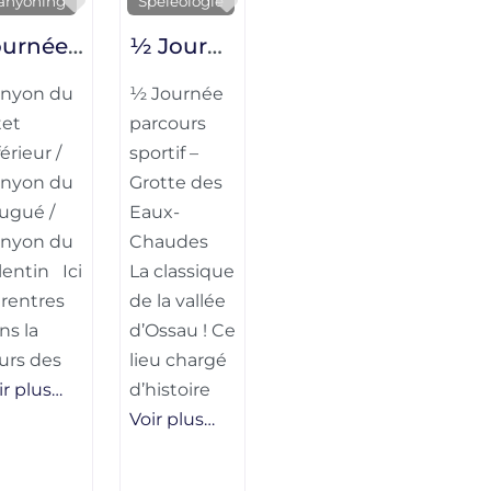
te
Favorite
Favorite
anyoning
Spéléologie
Journée parcours sportif – Canyon du Bitet Inférieur / Canyon du Saugué / Canyon du Valentin
½ Journée parcours sportif – Grotte des Eaux-Chaudes
nyon du
½ Journée
tet
parcours
érieur /
sportif –
nyon du
Grotte des
ugué /
Eaux-
nyon du
Chaudes
lentin Ici
La classique
 rentres
de la vallée
ns la
d’Ossau ! Ce
urs des
lieu chargé
ir plus…
d’histoire
Voir plus…