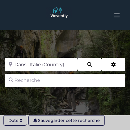
Zone
Search
Advan
Recherche
Date
Sauvegarder cette recherche