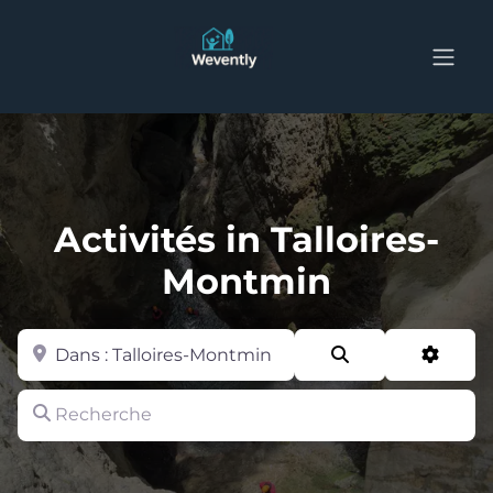
Activités in Talloires-
Montmin
Zone
Search
Advan
Recherche