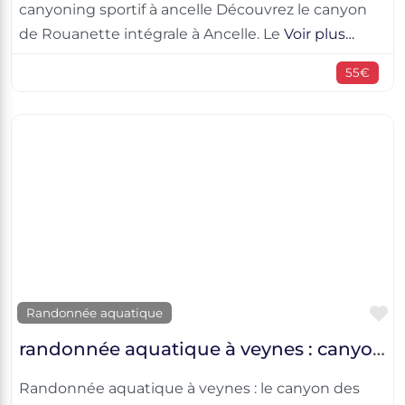
canyoning sportif à ancelle Découvrez le canyon
de Rouanette intégrale à Ancelle. Le
Voir plus…
55€
F
Randonnée aquatique
randonnée aquatique à veynes : canyon des marmites du diable
Randonnée aquatique à veynes : le canyon des