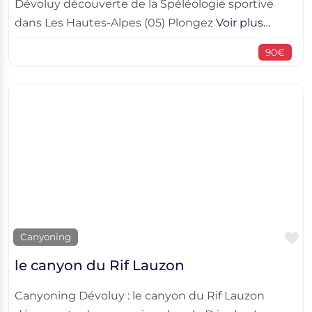
Dévoluy découverte de la Spéléologie sportive
dans Les Hautes-Alpes (05) Plongez
Voir plus…
90€
F
Canyoning
le canyon du Rif Lauzon
Canyoning Dévoluy : le canyon du Rif Lauzon