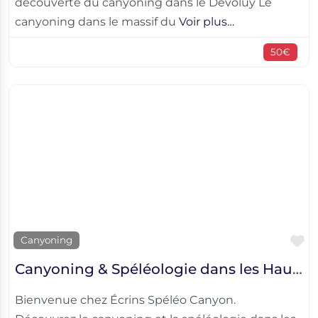
découverte du canyoning dans le Dévoluy Le
canyoning dans le massif du
Voir plus…
50€
F
Canyoning
Canyoning & Spéléologie dans les Hautes-Alpes
Bienvenue chez Écrins Spéléo Canyon.