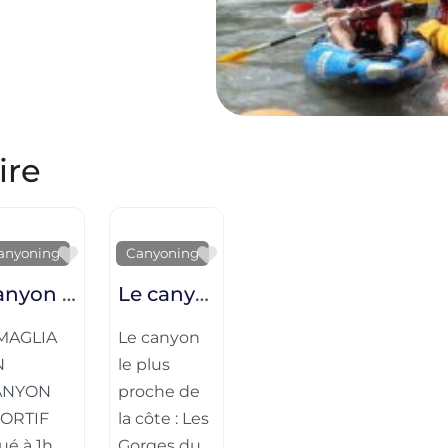
ire
te
Favorite
Favorite
anyoning
Canyoning
Canyon de la Maglia sportif
Le canyon des gorges du loup
MAGLIA
Le canyon
N
le plus
ANYON
proche de
ORTIF
la côte : Les
tué à 1h
Gorges du