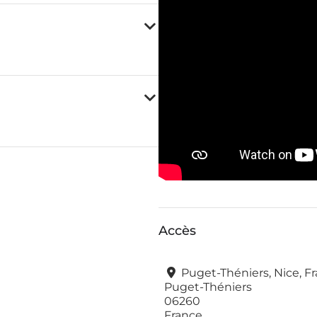
Accès
Puget-Théniers, Nice, F
Puget-Théniers
06260
France