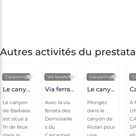
Autres activités du prestata
Favorite
Favorite
Favori
Canyoning
Via ferrata
Canyoning
C
Le canyon de Barbaira
Via ferrata des Demoiselles du Castagnet
Le canyon de Riolan
Le canyon
Avec la via
Plongez
A 
de Barbaira
ferrata des
dans le
U
est situé à
Demoiselle
canyon de
C
1h de Nice
s du
Riolan pour
SP
dans la
Castagnet,
une
si