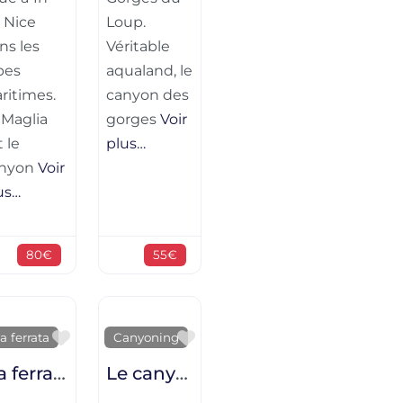
 Nice
Loup.
ns les
Véritable
pes
aqualand, le
ritimes.
canyon des
 Maglia
gorges
Voir
t le
plus…
nyon
Voir
us…
80€
55€
te
Favorite
Favorite
a ferrata
Canyoning
via ferrata des Canyons de Lantosque
Le canyon de Cramassouri