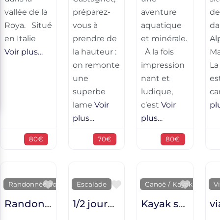
vallée de la
préparez-
aventure
de
Roya. Situé
vous à
aquatique
da
en Italie
prendre de
et minérale.
Al
Voir plus…
la hauteur :
À la fois
Ma
on remonte
impression
La
une
nant et
es
superbe
ludique,
ca
lame
Voir
c’est
Voir
pl
plus…
plus…
80€
70€
80€
Favorite
Favorite
Favori
Randonnée aquatique
Escalade
Canoë / Kayak
Vi
Randonnée Aquatique dans les Gorges du loup
1/2 journée initiation escalade
Kayak sportif dans la vallée de la Vésubie et les Gorges de Daluis