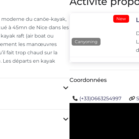
Activité propo
New
on moderne du canöe-kayak,
situé à 45mn de Nice dans les
 kayak raft (air boat ou
L
Canyoning
pidement les manœuvres
d
il fait trop chaud sur la
e. Les départs en kayak
Coordonnées
(+33)0663254997
S