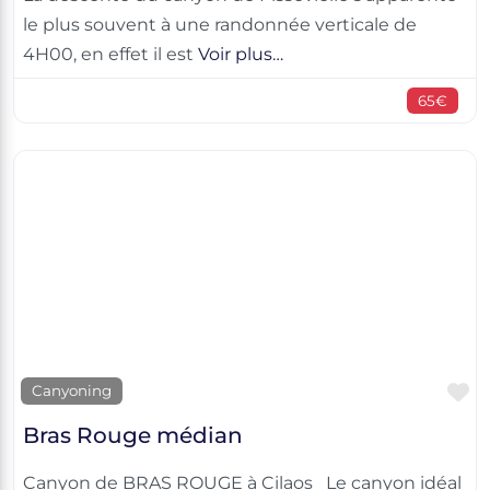
le plus souvent à une randonnée verticale de
4H00, en effet il est
Voir plus…
65€
F
Canyoning
Bras Rouge médian
Canyon de BRAS ROUGE à Cilaos Le canyon idéal