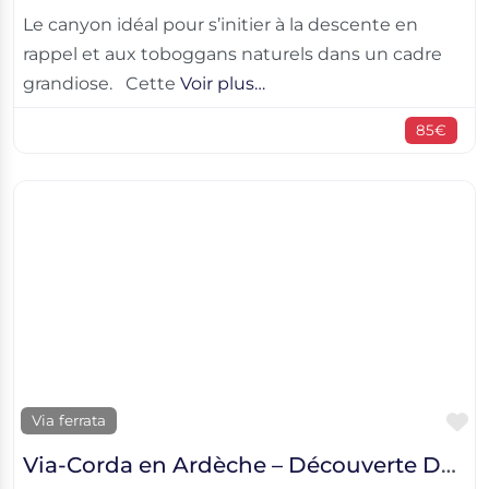
Le canyon idéal pour s’initier à la descente en
rappel et aux toboggans naturels dans un cadre
grandiose. Cette
Voir plus…
85€
F
Via ferrata
Via-Corda en Ardèche – Découverte Des Jardins d’Endieu