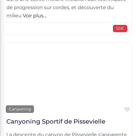
de progression sur cordes, et découverte du
milieu
Voir plus…
55€
F
Canyoning
Canyoning Sportif de Pissevielle
La descente du canyon de Pissevielle s’apparente