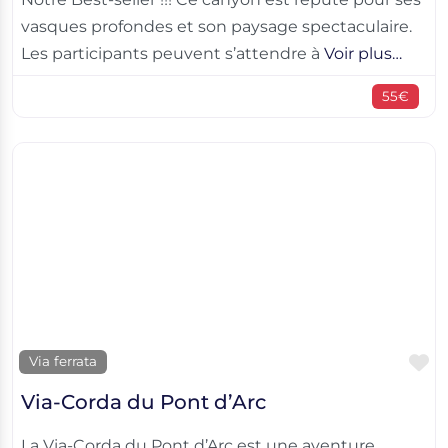
vasques profondes et son paysage spectaculaire.
Les participants peuvent s’attendre à
Voir plus…
55€
F
Via ferrata
Via-Corda du Pont d’Arc
La Via-Corda du Pont d’Arc est une aventure