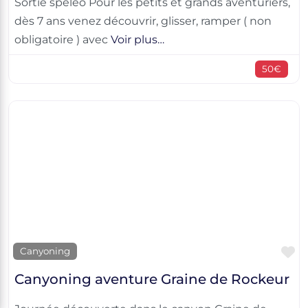
Sortie spéléo Pour les petits et grands aventuriers,
dès 7 ans venez découvrir, glisser, ramper ( non
obligatoire ) avec
Voir plus…
50€
F
Canyoning
Canyoning aventure Graine de Rockeur