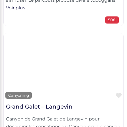
s’amuser. Le parcours propose divers toboggans,
Voir plus…
50€
F
Canyoning
Grand Galet – Langevin
Canyon de Grand Galet de Langevin pour
découvrir les sensations du Canyoning Le canyon