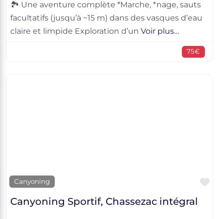
🏞️ Une aventure complète *Marche, *nage, sauts
facultatifs (jusqu’à ~15 m) dans des vasques d’eau
claire et limpide Exploration d’un
Voir plus…
75€
F
Canyoning
Canyoning Sportif, Chassezac intégral