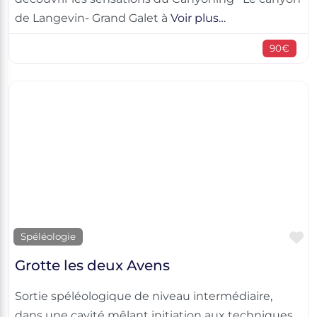
de Langevin- Grand Galet à
Voir plus…
90€
F
Spéléologie
Grotte les deux Avens
Sortie spéléologique de niveau intermédiaire,
dans une cavité mêlant initiation aux techniques