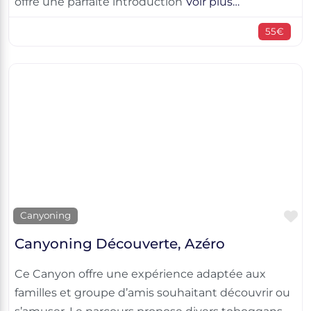
offre une parfaite introduction
Voir plus…
55€
F
Canyoning
Canyoning Découverte, Azéro
Ce Canyon offre une expérience adaptée aux
familles et groupe d’amis souhaitant découvrir ou