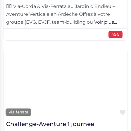
🧗‍♀️ Via-Corda & Via-Ferrata au Jardin d’Endieu –
Aventure Verticale en Ardèche Offrez à votre
groupe (EVG, EVJF, team-building ou
Voir plus…
45€
F
Via ferrata
Challenge-Aventure 1 journée