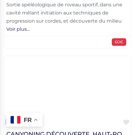
Sortie spéléologique de niveau sportif, dans une
cavité mêlant initiation aux techniques de
progression sur cordes, et découverte du milieu
Voir plus…
60€
FR
F
Canyoning
CANYONING DÉCOUVERTE, HAUT-ROUJANEL