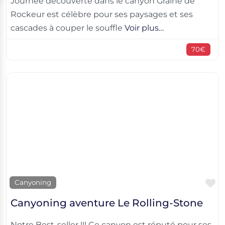
Journée découverte dans le canyon Graine de
Rockeur est célèbre pour ses paysages et ses
cascades à couper le souffle
Voir plus…
70€
F
Canyoning
Canyoning aventure Le Rolling-Stone
Notre Best-seller !!! Ce canyon est réputé pour ses