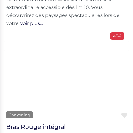
extraordinaire accessible dès 1m40. Vous
découvrirez des paysages spectaculaires lors de
votre
Voir plus…
45€
F
Canyoning
Bras Rouge intégral