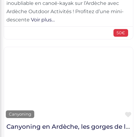
inoubliable en canoë-kayak sur l’Ardèche avec
Ardèche Outdoor Activités ! Profitez d’une mini-
descente
Voir plus…
50€
F
Canyoning
Canyoning en Ardèche, les gorges de la Borne