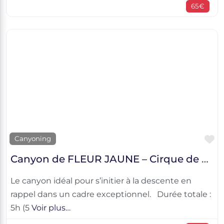
65€
F
Canyoning
Canyon de FLEUR JAUNE – Cirque de Cilaos
Le canyon idéal pour s’initier à la descente en
rappel dans un cadre exceptionnel. Durée totale :
5h (5
Voir plus…