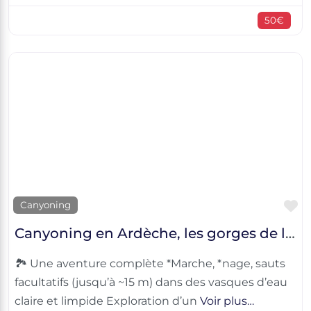
50€
F
Canyoning
Canyoning en Ardèche, les gorges de la Borne
🏞️ Une aventure complète *Marche, *nage, sauts
facultatifs (jusqu’à ~15 m) dans des vasques d’eau
claire et limpide Exploration d’un
Voir plus…