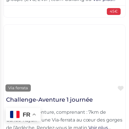
45€
F
Via ferrata
Challenge-Aventure 1 journée
1 Journée d’aventure, comprenant : 7km de
FR
Canoë-Kayak + une Via-ferrata au cœur des gorges
de l’Ardèche. Rendez-vous le matin
Voir plus…