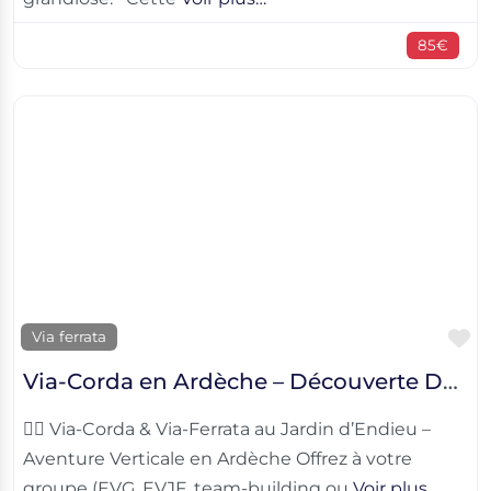
85€
F
Via ferrata
Via-Corda en Ardèche – Découverte Des Jardins d’Endieu
🧗‍♀️ Via-Corda & Via-Ferrata au Jardin d’Endieu –
Aventure Verticale en Ardèche Offrez à votre
groupe (EVG, EVJF, team-building ou
Voir plus…