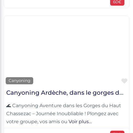
60€
F
Canyoning
Canyoning Ardèche, dans le gorges du Haut Chassezac
🌊 Canyoning Aventure dans les Gorges du Haut
Chassezac – Journée Inoubliable ! Plongez avec
votre groupe, vos amis ou
Voir plus…