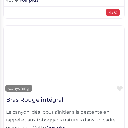
votre
Voir plus…
45€
F
Canyoning
Bras Rouge intégral
Le canyon idéal pour s’initier à la descente en
rappel et aux toboggans naturels dans un cadre
grandiose. Cette
Voir plus…