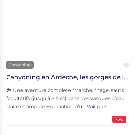
F
Canyoning
Canyoning en Ardèche, les gorges de la Borne
🏞️ Une aventure complète *Marche, *nage, sauts
facultatifs (jusqu’à ~15 m) dans des vasques d’eau
claire et limpide Exploration d’un
Voir plus…
75€