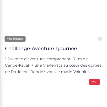
F
Via ferrata
Challenge-Aventure 1 journée
1 Journée d’aventure, comprenant : 7km de
Canoë-Kayak + une Via-ferrata au cœur des gorges
de l’Ardèche. Rendez-vous le matin
Voir plus…
75€