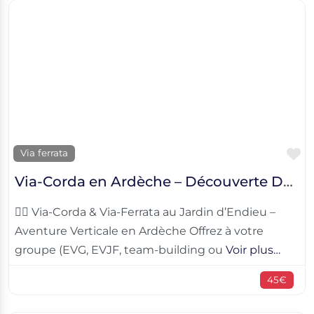
F
Via ferrata
Via-Corda en Ardèche – Découverte Des Jardins d’Endieu
🧗‍♀️ Via-Corda & Via-Ferrata au Jardin d’Endieu –
Aventure Verticale en Ardèche Offrez à votre
groupe (EVG, EVJF, team-building ou
Voir plus…
45€