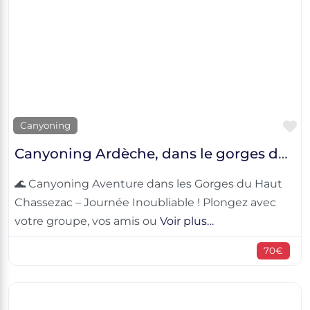
F
Canyoning
Canyoning Ardèche, dans le gorges du Haut Chassezac
🌊 Canyoning Aventure dans les Gorges du Haut
Chassezac – Journée Inoubliable ! Plongez avec
votre groupe, vos amis ou
Voir plus…
70€