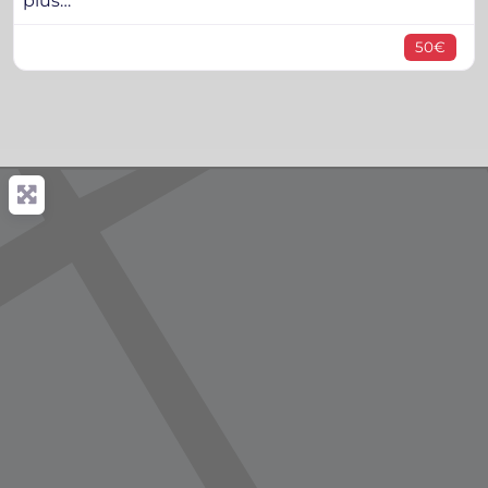
plus…
50€