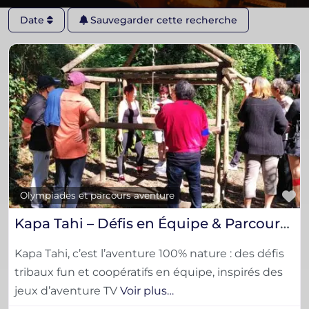
Date
Sauvegarder cette recherche
F
Olympiades et parcours aventure
Kapa Tahi – Défis en Équipe & Parcours Tribaux en Pleine Nature
Kapa Tahi, c’est l’aventure 100% nature : des défis
tribaux fun et coopératifs en équipe, inspirés des
jeux d’aventure TV
Voir plus…