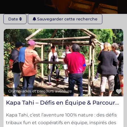
Date
Sauvegarder cette recherche
F
Olympiades et parcours aventure
Kapa Tahi – Défis en Équipe & Parcours Tribaux en Pleine Nature
Kapa Tahi, c’est l’aventure 100% nature : des défis
tribaux fun et coopératifs en équipe, inspirés des