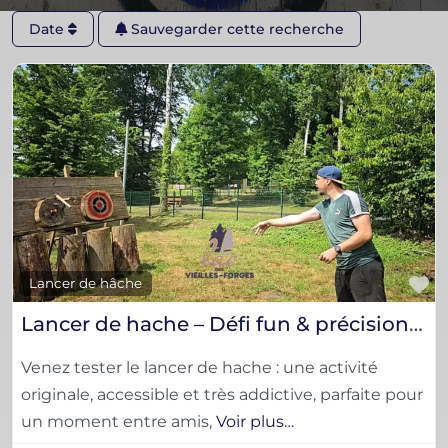
Date
Sauvegarder cette recherche
F
Lancer de hâche
Lancer de hache – Défi fun & précision (Ardennes) | Groupes & team building
Venez tester le lancer de hache : une activité
originale, accessible et très addictive, parfaite pour
un moment entre amis,
Voir plus…