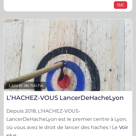
16€
F
Lancer de hâche
L’HACHEZ-VOUS LancerDeHacheLyon
Depuis 2018, L’HACHEZ-VOUS-
LancerDeHacheLyon est le premier centre à Lyon,
où vous avez le droit de lancer des haches ! Le
Voir
plus…