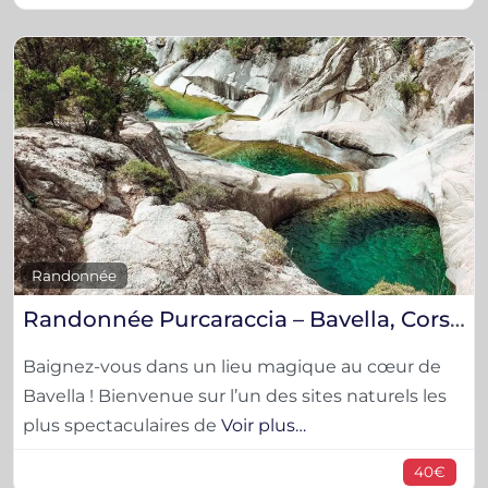
F
Randonnée
Randonnée Purcaraccia – Bavella, Corse-du-Sud
Baignez-vous dans un lieu magique au cœur de
Bavella ! Bienvenue sur l’un des sites naturels les
plus spectaculaires de
Voir plus…
40€