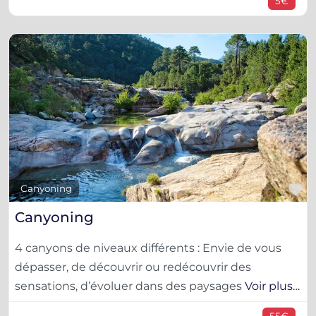
5€
F
Canyoning
Canyoning
4 canyons de niveaux différents : Envie de vous
dépasser, de découvrir ou redécouvrir des
sensations, d’évoluer dans des paysages
Voir plus…
55€