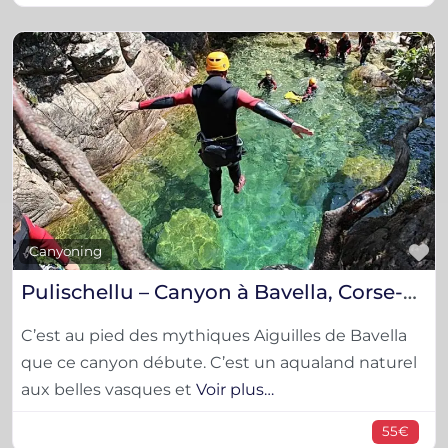
F
Canyoning
Pulischellu – Canyon à Bavella, Corse-Du-Sud
C’est au pied des mythiques Aiguilles de Bavella
que ce canyon débute. C’est un aqualand naturel
aux belles vasques et
Voir plus…
55€