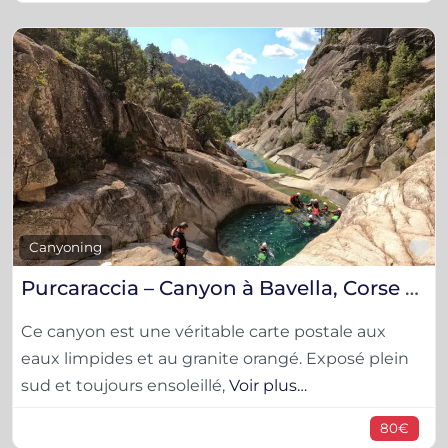
F
Canyoning
Purcaraccia – Canyon à Bavella, Corse du Sud
Ce canyon est une véritable carte postale aux
eaux limpides et au granite orangé. Exposé plein
sud et toujours ensoleillé,
Voir plus…
80€