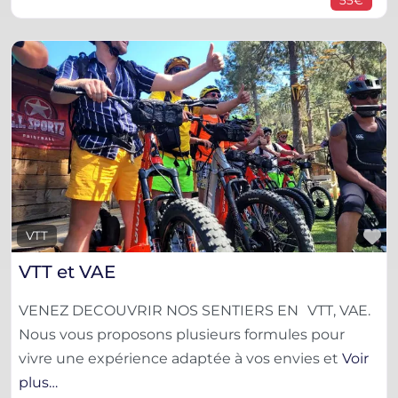
F
VTT
VTT et VAE
VENEZ DECOUVRIR NOS SENTIERS EN VTT, VAE.
Nous vous proposons plusieurs formules pour
vivre une expérience adaptée à vos envies et
Voir
plus…