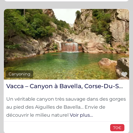
F
Canyoning
Vacca – Canyon à Bavella, Corse-Du-Sud
Un véritable canyon très sauvage dans des gorges
au pied des Aiguilles de Bavella… Envie de
découvrir le milieu naturel
Voir plus…
70€