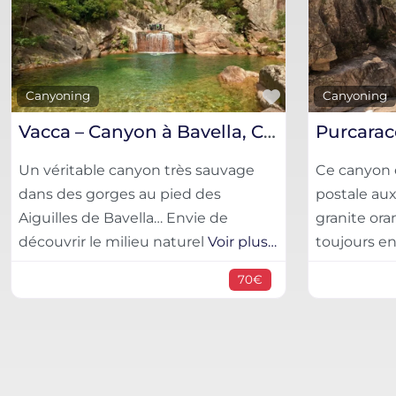
Favorite
Canyoning
Canyoning
Vacca – Canyon à Bavella, Corse-Du-Sud
Un véritable canyon très sauvage
Ce canyon e
dans des gorges au pied des
postale aux
Aiguilles de Bavella… Envie de
granite ora
découvrir le milieu naturel
Voir plus…
toujours en
70€