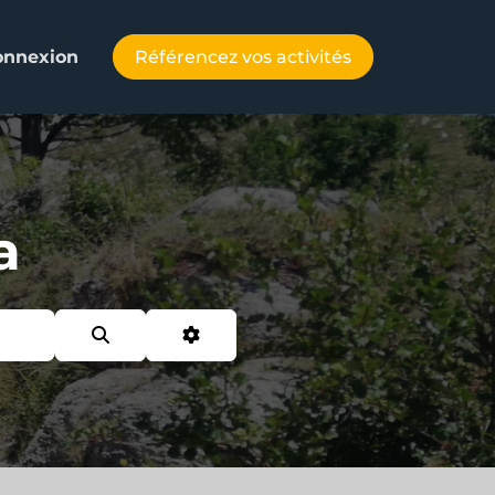
Référencez vos activités
onnexion
a
Search
Advanced Filters