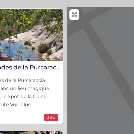
Favorite
Les cascades de la Purcaraccia
es de la Purcaraccia
ans un lieu magique.
 le Spot de la Corse.
rdite
Voir plus…
38€