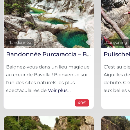
Favorite
Randonnée
Canyoning
Randonnée Purcaraccia – Bavella, Corse-du-Sud
Baignez-vous dans un lieu magique
C’est au p
au cœur de Bavella ! Bienvenue sur
Aiguilles d
l’un des sites naturels les plus
débute. C’
spectaculaires de
Voir plus…
aux belles
40€