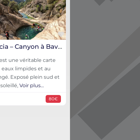
Favorite
Purcaraccia – Canyon à Bavella, Corse du Sud
st une véritable carte
 eaux limpides et au
ngé. Exposé plein sud et
soleillé,
Voir plus…
80€