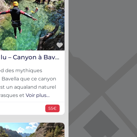
Favorite
Pulischellu – Canyon à Bavella, Corse-Du-Sud
ied des mythiques
e Bavella que ce canyon
est un aqualand naturel
 vasques et
Voir plus…
55€