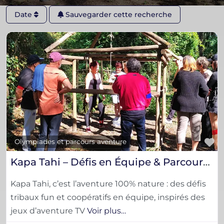
Date
Sauvegarder cette recherche
F
Olympiades et parcours aventure
Kapa Tahi – Défis en Équipe & Parcours Tribaux en Pleine Nature
Kapa Tahi, c’est l’aventure 100% nature : des défis
tribaux fun et coopératifs en équipe, inspirés des
jeux d’aventure TV
Voir plus…