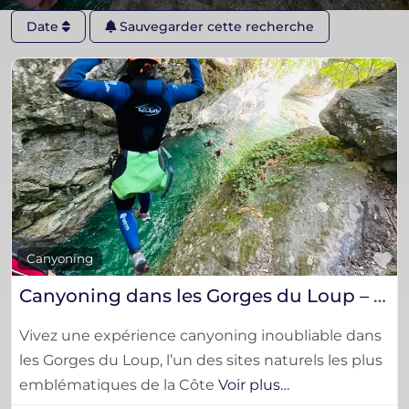
Date
Sauvegarder cette recherche
F
Canyoning
Canyoning dans les Gorges du Loup – Aventure nature sur la Côte d’Azur
Vivez une expérience canyoning inoubliable dans
les Gorges du Loup, l’un des sites naturels les plus
emblématiques de la Côte
Voir plus…