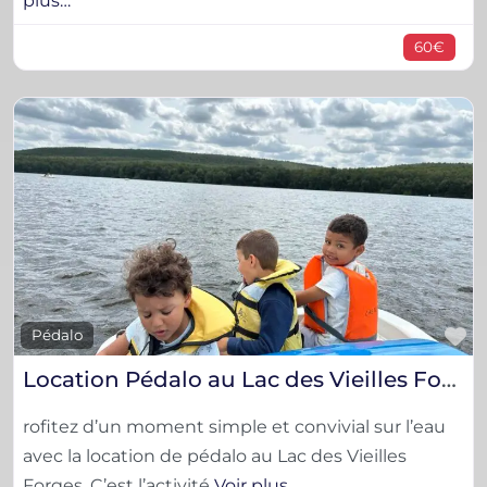
plus…
60€
F
Pédalo
Location Pédalo au Lac des Vieilles Forges (Ardennes) – Sortie famille & détente
rofitez d’un moment simple et convivial sur l’eau
avec la location de pédalo au Lac des Vieilles
Forges. C’est l’activité
Voir plus…