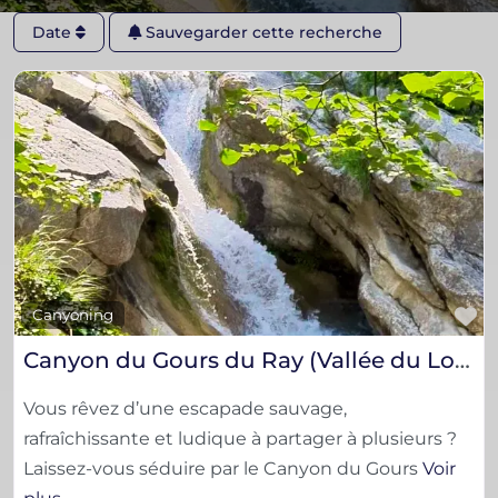
Date
Sauvegarder cette recherche
F
Canyoning
Canyon du Gours du Ray (Vallée du Loup) | Canyoning en Provence – Aïgana
Vous rêvez d’une escapade sauvage,
rafraîchissante et ludique à partager à plusieurs ?
Laissez-vous séduire par le Canyon du Gours
Voir