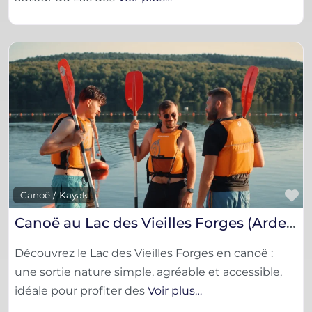
F
Canoë / Kayak
Canoë au Lac des Vieilles Forges (Ardennes) – Location & balade nature
Découvrez le Lac des Vieilles Forges en canoë :
une sortie nature simple, agréable et accessible,
idéale pour profiter des
Voir plus…