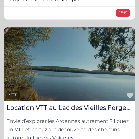
18€
F
VTT
Location VTT au Lac des Vieilles Forges (Ardennes) – Balade nature & chemins
Envie d’explorer les Ardennes autrement ? Louez
un VTT et partez à la découverte des chemins
autour du Lac des
Voir plus…