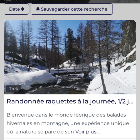
Date
Sauvegarder cette recherche
F
Trek
Randonnée raquettes à la journée, 1/2 journée ou sur plusieurs jours
Bienvenue dans le monde féerique des balades
hivernales en montagne, une expérience unique
où la nature se pare de son
Voir plus…