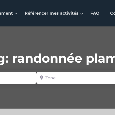
nement
Référencer mes activités
FAQ
C
g: randonnée pla
Zone