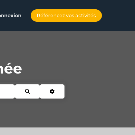
Référencez vos activités
onnexion
mée
Search
Advanced Filters