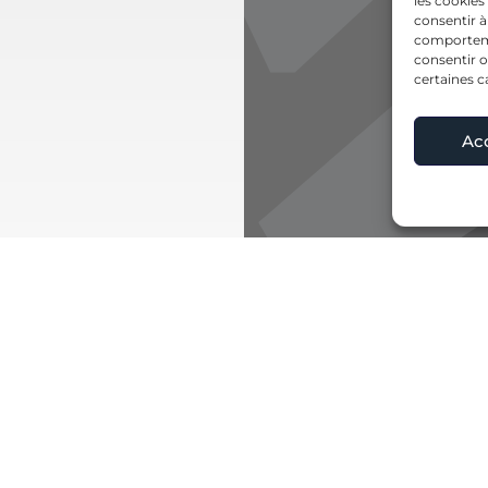
les cookies
consentir à
comportemen
consentir o
certaines c
Ac