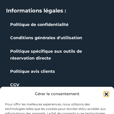
Informations légales :
Politique de confidentialité
Conditions générales d'utilisation
Politique spécifique aux outils de
réservation directe
Politique avis clients
CGV
Gérer le consentement
Référencez vos activités
Pour offrir les meilleures expériences, nous utilisons des
technologies telles que les cookies pour stocker et/ou accéder aux
Signalement
informations des appareils. Le fait de consentir à ces technologies