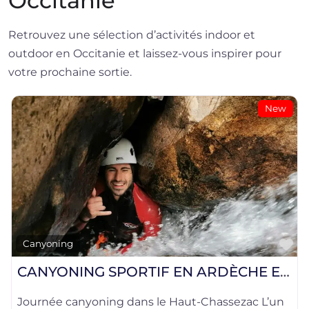
Occitanie
Retrouvez une sélection d’activités indoor et
outdoor en Occitanie et laissez-vous inspirer pour
votre prochaine sortie.
New
Favori
anyoning
Canyo
CANYONING SPORTIF EN ARDÈCHE ET LOZÈRE
Cany
ournée canyoning dans le Haut-Chassezac L’un
C’est 