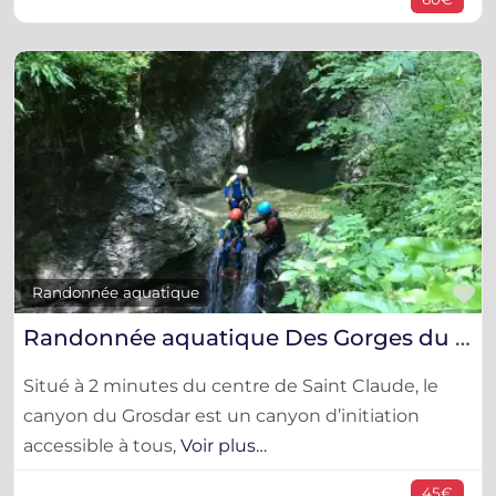
F
Randonnée aquatique
Randonnée aquatique Des Gorges du Grosdar (initiation)
Situé à 2 minutes du centre de Saint Claude, le
canyon du Grosdar est un canyon d’initiation
accessible à tous,
Voir plus…
45€