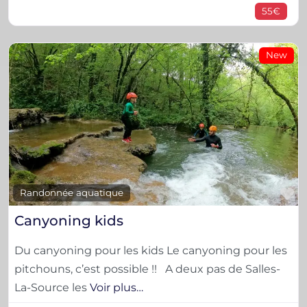
55€
New
F
Randonnée aquatique
Canyoning kids
Du canyoning pour les kids Le canyoning pour les
pitchouns, c’est possible !! A deux pas de Salles-
La-Source les
Voir plus…