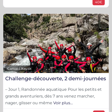
40€
F
Canoë / Kayak
Challenge-découverte, 2 demi-journées
– Jour 1, Randonnée aquatique Pour les petits et
grands aventuriers, dès 7 ans venez marcher,
nager, glisser ou même
Voir plus…