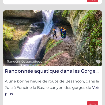
F
Randonnée aquatique
Randonnée aquatique dans les Gorges de Malvaux
A une bonne heure de route de Besançon, dans le
Jura à Foncine le Bas, le canyon des gorges de
Voir
plus…
45€