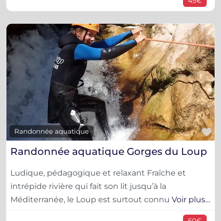
45€
F
Randonnée aquatique
Randonnée aquatique Gorges du Loup
Ludique, pédagogique et relaxant Fraîche et
intrépide rivière qui fait son lit jusqu’à la
Méditerranée, le Loup est surtout connu
Voir plus…
60€