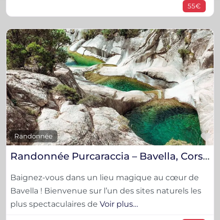
55€
F
Randonnée
Randonnée Purcaraccia – Bavella, Corse-du-Sud
Baignez-vous dans un lieu magique au cœur de
Bavella ! Bienvenue sur l’un des sites naturels les
plus spectaculaires de
Voir plus…