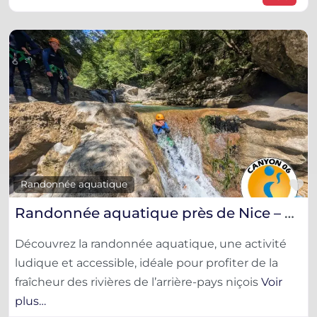
F
Randonnée aquatique
Randonnée aquatique près de Nice – Nature et fraîcheur
Découvrez la randonnée aquatique, une activité
ludique et accessible, idéale pour profiter de la
fraîcheur des rivières de l’arrière-pays niçois
Voir
plus…