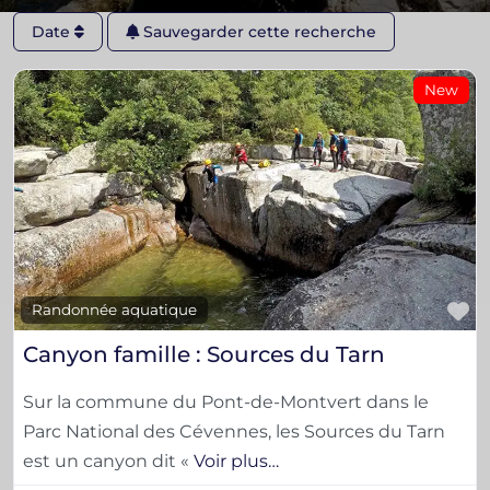
Date
Sauvegarder cette recherche
New
F
Randonnée aquatique
Canyon famille : Sources du Tarn
Sur la commune du Pont-de-Montvert dans le
Parc National des Cévennes, les Sources du Tarn
est un canyon dit «
Voir plus…