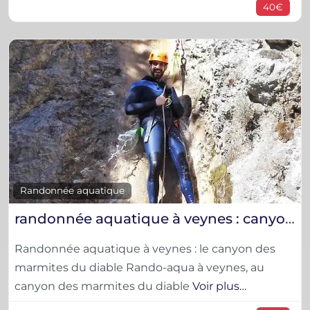
40€
F
Randonnée aquatique
randonnée aquatique à veynes : canyon des marmites du diable
Randonnée aquatique à veynes : le canyon des
marmites du diable Rando-aqua à veynes, au
canyon des marmites du diable
Voir plus…