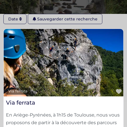
Date
Sauvegarder cette recherche
F
Via ferrata
Via ferrata
En Ariège-Pyrénées, à 1h15 de Toulouse, nous vous
proposons de partir à la découverte des parcours