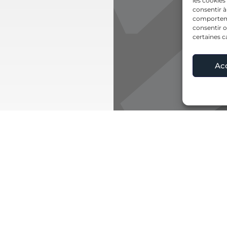
les cookies
consentir à
comportemen
consentir o
certaines c
Ac