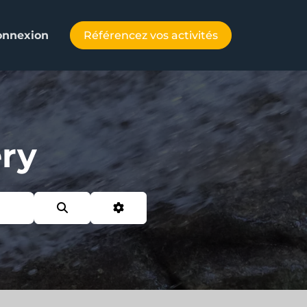
Référencez vos activités
onnexion
éry
Search
Advanced Filters