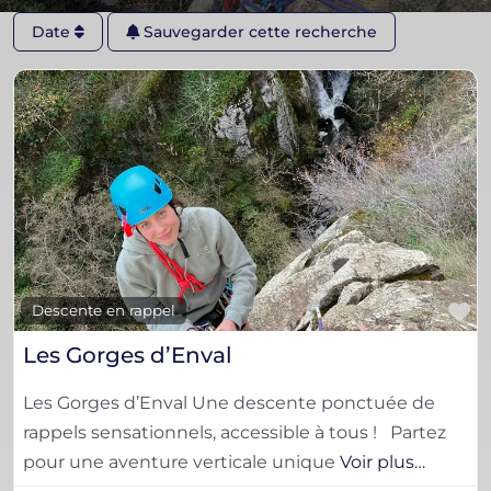
Date
Sauvegarder cette recherche
F
Descente en rappel
Les Gorges d’Enval
Les Gorges d’Enval Une descente ponctuée de
rappels sensationnels, accessible à tous ! Partez
pour une aventure verticale unique
Voir plus…