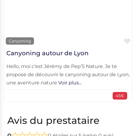
F
Canyoning
Canyoning autour de Lyon
Hello, moi c’est Jérémy de Pep’S Nature. Je te
propose de découvrir le canyoning autour de Lyon,
une aventure nature
Voir plus…
45€
Avis du prestataire
0
0 étoiles sur 5 (selon 0 avis)