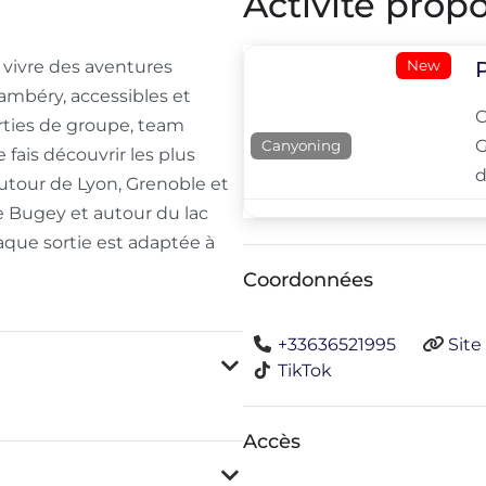
Activité propo
New
 vivre des aventures
mbéry, accessibles et
C
rties de groupe, team
G
Canyoning
fais découvrir les plus
d
tour de Lyon, Grenoble et
le Bugey et autour du lac
aque sortie est adaptée à
Coordonnées
+33636521995
Site
TikTok
Accès