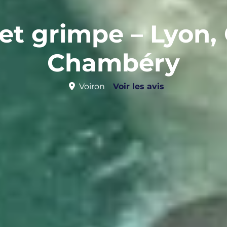
et grimpe – Lyon, 
Chambéry
Voiron
Voir les avis