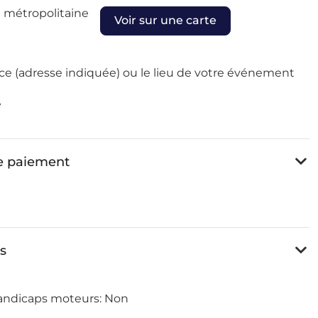
e métropolitaine
Voir sur une carte
ce (adresse indiquée) ou le lieu de votre événement
e
de paiement
es
handicaps moteurs:
Non