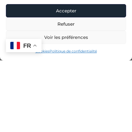
Accepter
Refuser
Voir la carte
Voir les préférences
FR
Cookies
Politique de confidentialité