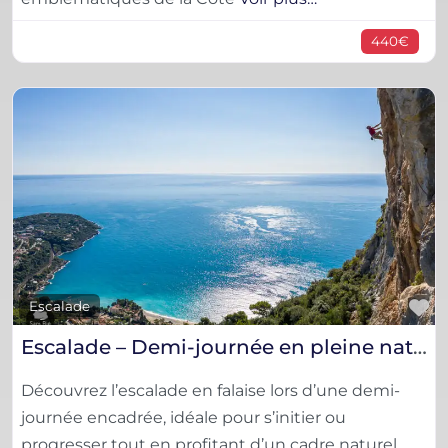
440€
F
Escalade
Escalade – Demi-journée en pleine nature sur la Côte d’Azur
Découvrez l’escalade en falaise lors d’une demi-
journée encadrée, idéale pour s’initier ou
progresser tout en profitant d’un cadre naturel