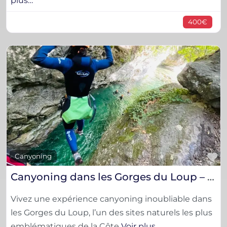
plus…
400€
F
Canyoning
Canyoning dans les Gorges du Loup – Aventure nature sur la Côte d’Azur
Vivez une expérience canyoning inoubliable dans
les Gorges du Loup, l’un des sites naturels les plus
emblématiques de la Côte
Voir plus…