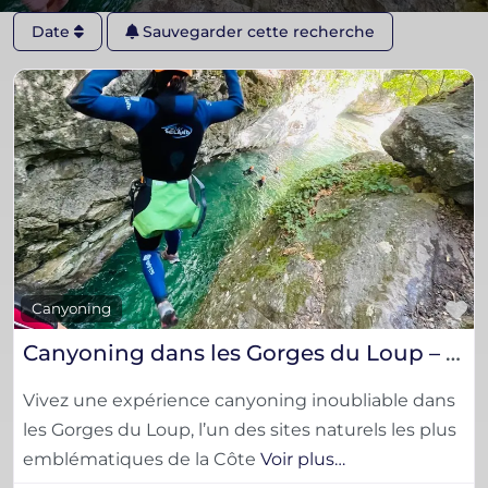
Date
Sauvegarder cette recherche
F
Canyoning
Canyoning dans les Gorges du Loup – Aventure nature sur la Côte d’Azur
Vivez une expérience canyoning inoubliable dans
les Gorges du Loup, l’un des sites naturels les plus
emblématiques de la Côte
Voir plus…