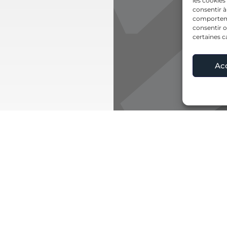
les cookies
consentir à
comportemen
consentir o
certaines c
Ac