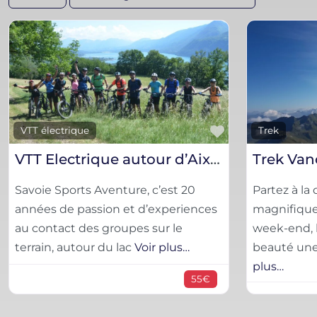
Favorite
VTT électrique
Trek
VTT Electrique autour d’Aix les Bains
Trek Van
Savoie Sports Aventure, c’est 20
Partez à la
années de passion et d’experiences
magnifique
au contact des groupes sur le
week-end, l
terrain, autour du lac
Voir plus…
beauté une
plus…
55€