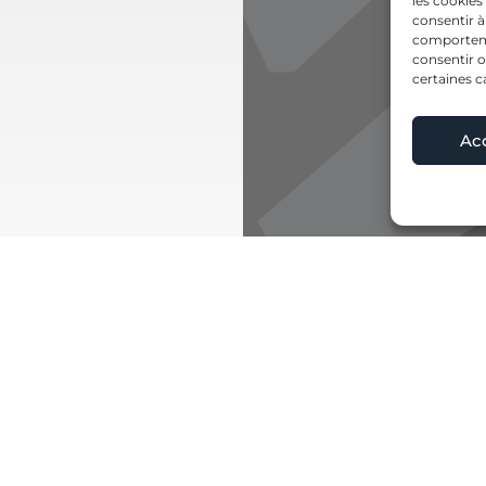
les cookies
consentir à
comportemen
consentir o
certaines c
Ac