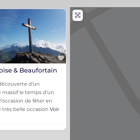
Favorite
oise & Beaufortain
 découverte d’un
 massif le temps d’un
’occasion de fêter en
 très belle occasion
Voir