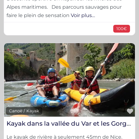
Alpes maritimes. Des parcours sauvages pour
faire le plein de sensation
Voir plus…
100€
F
Canoë / Kayak
Kayak dans la vallée du Var et les Gorges du Verdon
Le kayak de rivière à seulement 45mn de Nice.