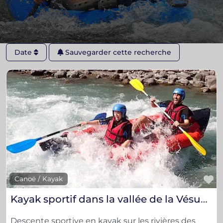
Date
Sauvegarder cette recherche
F
Canoë / Kayak
Kayak sportif dans la vallée de la Vésubie et les Gorges de Daluis
Descente sportive en kayak sur les rivières des