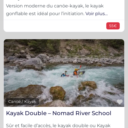
Version moderne du canöe-kayak, le kayak
gonflable est idéal pour l’initiation.
Voir plus…
55€
F
Canoë / Kayak
Kayak Double – Nomad River School
Sûr et facile d’accès, le kayak double ou Kayak