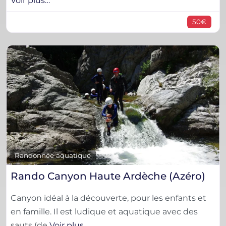
Voir plus…
50€
F
Randonnée aquatique
Rando Canyon Haute Ardèche (Azéro)
Canyon idéal à la découverte, pour les enfants et
en famille. Il est ludique et aquatique avec des
sauts (de
Voir plus…